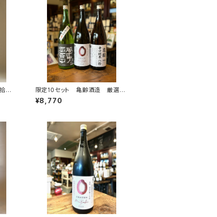
拾
限定10セット 亀齢酒造 厳選日
l 20
本酒3本セット（1.8Ⅼ×3）
¥8,770