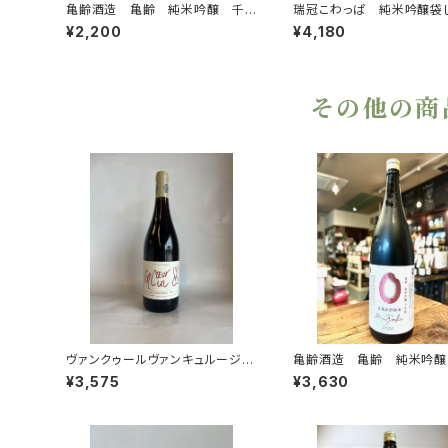
亀齢酒造 亀齢 純米吟醸 千
瑞冠こわっぱ 純米吟醸袋
本錦 みがき 全量原形精米 2
り しずく生酒1,800ml
¥2,200
¥4,180
026年醸造 720ml
その他の商
ヴァンクゥールヴァンキュルージュ
亀齢酒造 亀齢 純米吟醸
2024
本錦 みがき 全量原形精
¥3,575
¥3,630
026年醸造 1800ml