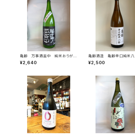
亀齢 万事酒盃中 純米おりがら
亀齢酒造 亀齢辛口純米八
み新酒生酒
生 2025年醸造 1800m
¥2,640
¥2,500
25年12月発売