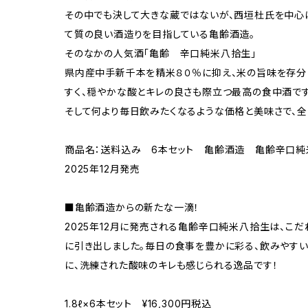
その中でも決して大きな蔵ではないが、西垣杜氏を中心に
て質の良い酒造りを目指している亀齢酒造。
そのなかの人気酒「亀齢 辛口純米八拾生」
県内産中手新千本を精米８０％に抑え、米の旨味を存分
すく、穏やかな酸とキレの良さも際立つ最高の食中酒です
そして何より毎日飲みたくなるような価格と美味さで、全
商品名：送料込み 6本セット 亀齢酒造 亀齢辛口純米
2025年12月発売
■亀齢酒造からの新たな一滴！
2025年12月に発売される亀齢辛口純米八拾生は、こ
に引き出しました。毎日の食事を豊かに彩る、飲みやすい
に、洗練された酸味のキレも感じられる逸品です！
1.8ℓ×6本セット ¥16,300円税込