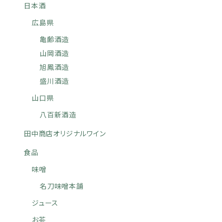
日本酒
広島県
亀齢酒造
山岡酒造
旭鳳酒造
盛川酒造
山口県
八百新酒造
田中商店オリジナルワイン
食品
味噌
名刀味噌本舗
ジュース
お茶