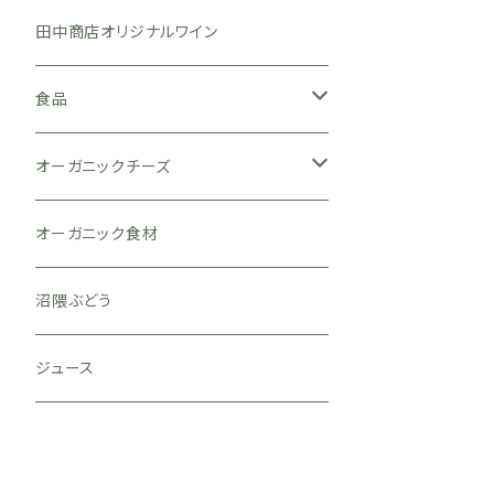
広島県
フランス
広島県
田中商店オリジナルワイン
岡山県
ブルゴーニュ
亀齢酒造
イタリア
山口県
食品
滋賀県
ロワール
山岡酒造
八百新酒造
スペイン
味噌
オーガニックチーズ
山梨県
アルザス
旭鳳酒造
名刀味噌本舗
オーストラリア
ジュース
ヴィアザビオ
オーガニック食材
宮城県
盛川酒造
南アフリカ
お茶
沼隈ぶどう
山形県
赤ワイン
ジュース
北海道
白ワイン