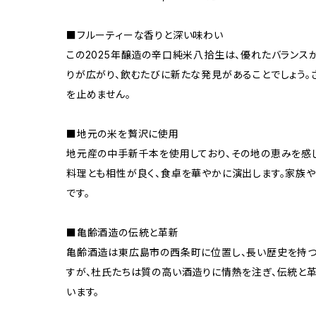
■フルーティーな香りと深い味わい
この2025年醸造の辛口純米八拾生は、優れたバランス
りが広がり、飲むたびに新たな発見があることでしょう。
を止めません。
■地元の米を贅沢に使用
地元産の中手新千本を使用しており、その地の恵みを感
料理とも相性が良く、食卓を華やかに演出します。家族
です。
■亀齢酒造の伝統と革新
亀齢酒造は東広島市の西条町に位置し、長い歴史を持つ
すが、杜氏たちは質の高い酒造りに情熱を注ぎ、伝統と
います。