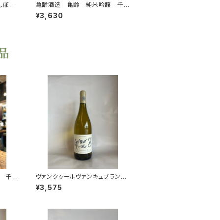
しぼ
亀齢酒造 亀齢 純米吟醸 千
本錦 みがき 全量原形精米 2
¥3,630
026年醸造 1800ml
品
 千
ヴァンクゥールヴァンキュブラン20
米 2
24
¥3,575