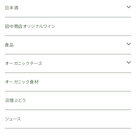
日本
日本酒
広島県
フランス
広島県
田中商店オリジナルワイン
岡山県
ブルゴーニュ
亀齢酒造
イタリア
山口県
食品
滋賀県
ロワール
山岡酒造
八百新酒造
スペイン
味噌
オーガニックチーズ
山梨県
アルザス
旭鳳酒造
名刀味噌本舗
オーストラリア
ジュース
ヴィアザビオ
オーガニック食材
宮城県
盛川酒造
南アフリカ
お茶
沼隈ぶどう
山形県
赤ワイン
ジュース
北海道