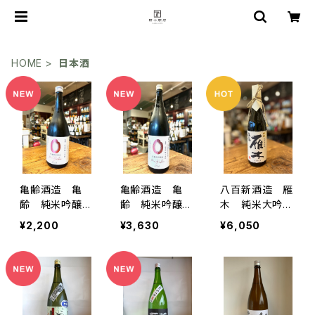
HOME
日本酒
亀齢酒造 亀
亀齢酒造 亀
八百新酒造 雁
齢 純米吟醸
齢 純米吟醸
木 純米大吟
千本錦 みが
千本錦 みが
醸 鶺鴒 202
¥2,200
¥3,630
¥6,050
き 全量原形精
き 全量原形精
5年醸造 720
米 2026年醸
米 2026年醸
ml
造 720ml
造 1800ml