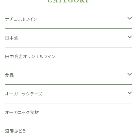
CATEGORY
ナチュラルワイン
日本
日本酒
広島県
フランス
広島県
田中商店オリジナルワイン
岡山県
ブルゴーニュ
亀齢酒造
イタリア
山口県
食品
滋賀県
ロワール
山岡酒造
八百新酒造
スペイン
味噌
オーガニックチーズ
山梨県
アルザス
旭鳳酒造
名刀味噌本舗
オーストラリア
ジュース
ヴィアザビオ
オーガニック食材
宮城県
盛川酒造
南アフリカ
お茶
沼隈ぶどう