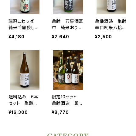
瑞冠こわっぱ
亀齢 万事酒盃
亀齢酒造 亀齢
純米吟醸袋しぼ
中 純米おりが
辛口純米八拾
り しずく生酒1,
らみ新酒生酒
生 2025年醸
¥4,180
¥2,640
¥2,500
800ml
造 1800ml 2
025年12月発売
送料込み 6本
限定10セット
セット 亀齢酒
亀齢酒造 厳選
造 亀齢辛口純
日本酒3本セット
¥16,300
¥8,770
米八拾生 202
（1.8Ⅼ×3）
5年醸造 1800
ml 2025年12
月発売