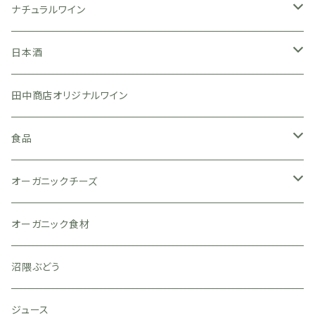
ナチュラルワイン
日本
日本酒
広島県
フランス
広島県
田中商店オリジナルワイン
岡山県
ブルゴーニュ
亀齢酒造
イタリア
山口県
食品
滋賀県
ロワール
山岡酒造
八百新酒造
スペイン
味噌
オーガニックチーズ
山梨県
アルザス
旭鳳酒造
名刀味噌本舗
オーストラリア
ジュース
ヴィアザビオ
オーガニック食材
宮城県
盛川酒造
南アフリカ
お茶
沼隈ぶどう
山形県
赤ワイン
ジュース