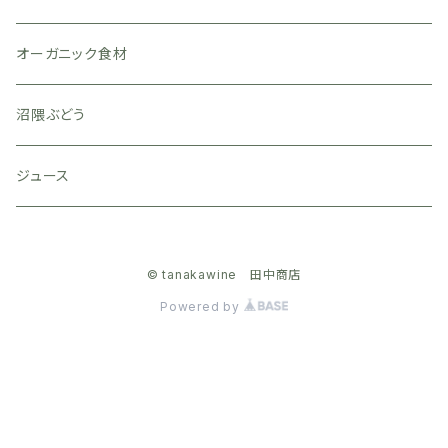
山梨県
アルザス
旭鳳酒造
名刀味噌本舗
オーストラリア
ジュース
ヴィアザビオ
オーガニック食材
宮城県
盛川酒造
南アフリカ
お茶
沼隈ぶどう
山形県
赤ワイン
ジュース
北海道
白ワイン
© tanakawine 田中商店
ロゼワイン
Powered by
スパークリングワイン
オレンジワイン