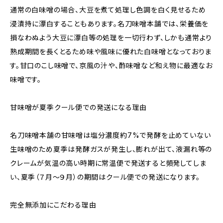
通常の白味噌の場合、大豆を煮て処理し色調を白く見せるため
浸漬持に漂白することもあります。名刀味噌本舗では、栄養価を
損なわぬよう大豆に漂白等の処理を一切行わず、しかも通常より
熟成期間を長くとるため味や風味に優れた白味噌となっておりま
す。甘口のこし味噌で、京風の汁や、酢味噌など和え物に最適なお
味噌です。
甘味噌が夏季クール便での発送になる理由
名刀味噌本舗の甘味噌は塩分濃度約7%で発酵を止めていない
生味噌のため夏季は発酵ガスが発生し、膨れが出て、液漏れ等の
クレームが気温の高い時期に常温便で発送すると頻発してしま
い、夏季（７月〜９月）の期間はクール便での発送になります。
完全無添加にこだわる理由