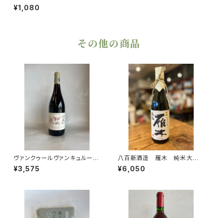
¥1,080
その他の商品
ヴァンクゥールヴァンキュルージ
八百新酒造 雁木 純米大吟
ュ2024
醸 鶺鴒 2025年醸造 720
¥3,575
¥6,050
ml