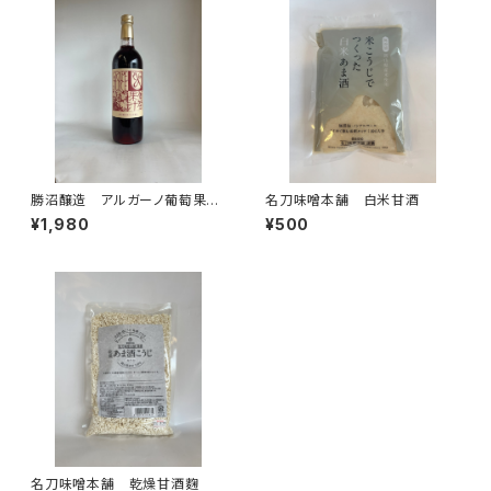
勝沼醸造 アルガーノ葡萄果汁
名刀味噌本舗 白米甘酒
（ジュース）
¥1,980
¥500
名刀味噌本舗 乾燥甘酒麴