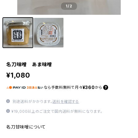
1
/2
名刀味噌 あま味噌
¥1,080
¥360
なら
手数料無料で
月々
から
別途送料がかかります。
送料を確認する
¥19,000以上のご注文で国内送料が無料になります。
名刀甘味噌について