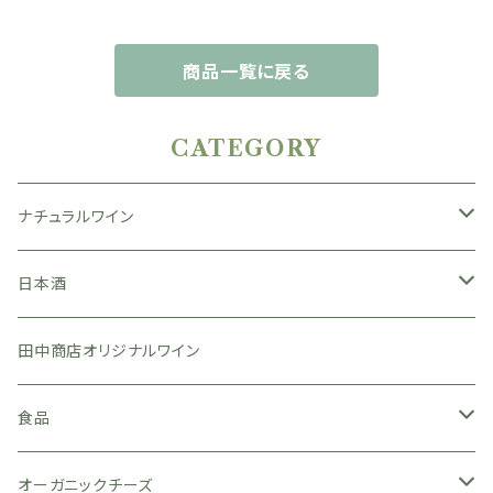
商品一覧に戻る
CATEGORY
ナチュラルワイン
日本
日本酒
広島県
フランス
広島県
田中商店オリジナルワイン
岡山県
ブルゴーニュ
亀齢酒造
イタリア
山口県
食品
滋賀県
ロワール
山岡酒造
八百新酒造
スペイン
味噌
オーガニックチーズ