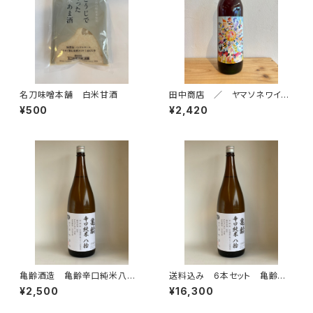
名刀味噌本舗 白米甘酒
田中商店 ／ ヤマソネワイ
ン 2025 今年も12月10日
¥500
¥2,420
発売開始
亀齢酒造 亀齢辛口純米八拾
送料込み 6本セット 亀齢酒
生 2025年醸造 1800ml 2
造 亀齢辛口純米八拾生 202
¥2,500
¥16,300
025年12月発売
5年醸造 1800ml 2025年1
2月発売